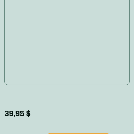
Soupape de vidange / turbo-rinçage pour chauffe-eau 3/4
39,95 $