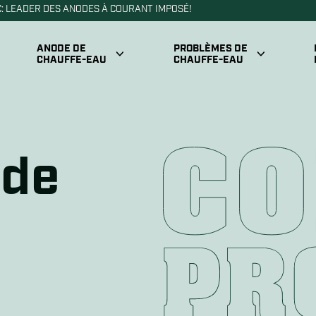
: LEADER DES ANODES À COURANT IMPOSÉ!
ANODE DE
PROBLÈMES DE
CHAUFFE-EAU
CHAUFFE-EAU
nctionnement des
Enregistreme
Air dans la ligne d’eau chaude
odes à courant imposé
de 20 ans &
mplacer l’anode d’un
 de
Accumulations de sédiments
Guides d’ins
auffe-eau
gnes d’une
Bruit de chauffe-eau
Localiser v
ode défectueuse
 situations où choisir
Durée de vie d’un chauffe-eau
10 trucs pou
anode à courant imposé
uminium vs magnésium
Efficacité du réservoir
FAQ
 anode à courant imposé