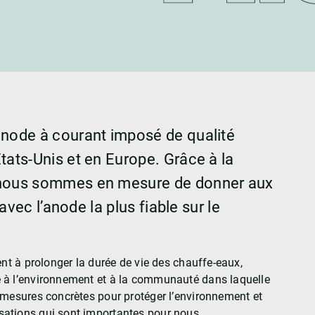
placement des anodes
Fuite du chauffe-eau
Blogue & éd
Odeur d’œufs pourris dans l’eau
Nous contac
chaude
Voir tous les problèmes
Devenir rev
anode à courant imposé de qualité
tats-Unis et en Europe. Grâce à la
 nous sommes en mesure de donner aux
 avec l’anode la plus fiable sur le
ent à prolonger la durée de vie des chauffe-eaux,
 à l’environnement et à la communauté dans laquelle
 mesures concrètes pour protéger l’environnement et
ations qui sont importantes pour nous.