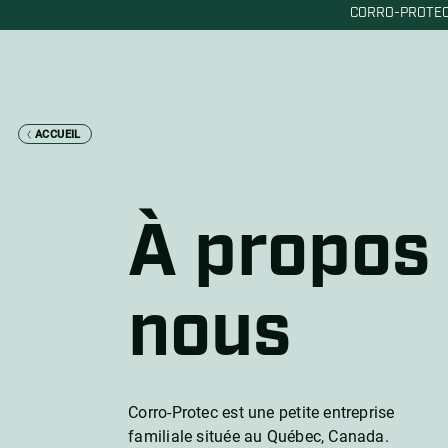
CORRO-PROTEC
ACCUEIL
Fo
an
Re
À propos
ch
Si
an
nous
11
l’
Al
Corro-Protec est une petite entreprise
vs
familiale située au Québec, Canada.