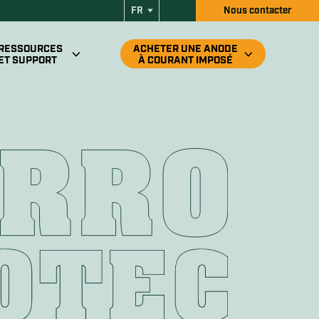
FR
Nous contacter
Panier
RESSOURCES
ACHETER UNE ANODE
ET SUPPORT
À COURANT IMPOSÉ
nt de la garantie
Anode à courant imposé pour
 support
port dédié (standard)
Anode à courant imposé pour
tallation
sortie d’eau chaude
otre anode
Anode à courant imposé pour VR
r retirer l’anode
Trouver un détaillant autorisé