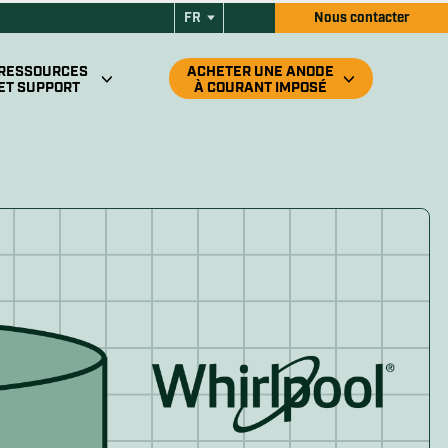
FR
Nous contacter
Panier
RESSOURCES
ACHETER UNE ANODE
ET SUPPORT
À COURANT IMPOSÉ
nt de la garantie
Anode à courant imposé pour
 support
port dédié (standard)
Anode à courant imposé pour
tallation
sortie d’eau chaude
otre anode
Anode à courant imposé pour VR
r retirer l’anode
Trouver un détaillant autorisé