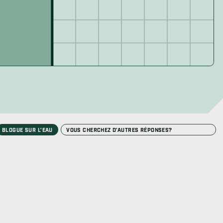
ucation
ter
endeur
BLOGUE SUR L’EAU
Recherche
REC