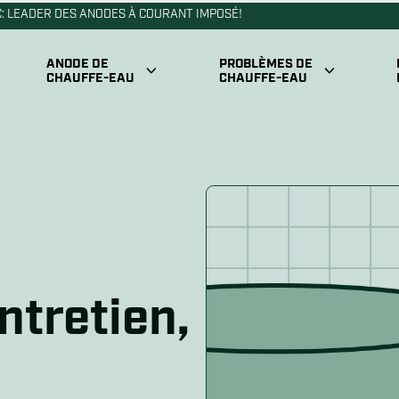
: LEADER DES ANODES À COURANT IMPOSÉ!
ANODE DE
PROBLÈMES DE
CHAUFFE-EAU
CHAUFFE-EAU
nctionnement des
Enregistreme
Air dans la ligne d’eau chaude
odes à courant imposé
de 20 ans &
mplacer l’anode d’un
Accumulations de sédiments
Guides d’ins
auffe-eau
gnes d’une
Bruit de chauffe-eau
Localiser v
ode défectueuse
ntretien,
 situations où choisir
Durée de vie d’un chauffe-eau
10 trucs pou
anode à courant imposé
uminium vs magnésium
Efficacité du réservoir
FAQ
 anode à courant imposé