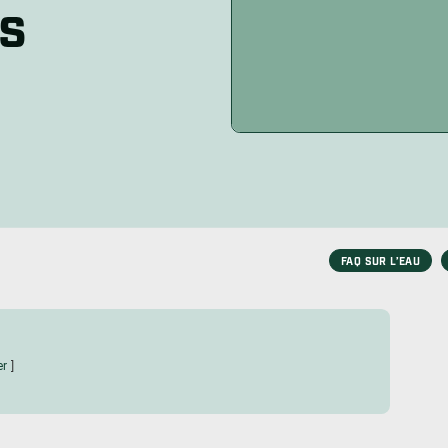
ns
placement des anodes
Fuite du chauffe-eau
Blogue & éd
Odeur d’œufs pourris dans l’eau
Nous contac
chaude
Voir tous les problèmes
Devenir rev
FAQ SUR L’EAU
er