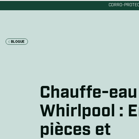
CORRO-PROTEC
BLOGUE
Fo
an
Re
ch
Chauffe-eau
Si
an
Whirlpool : E
11
l’
pièces et
Al
vs