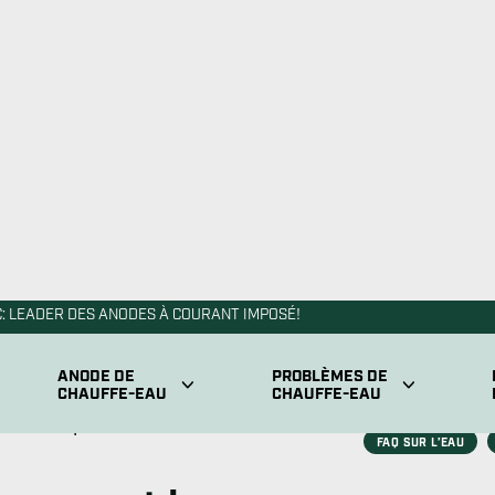
 utilisez des ressources pour
u chaude. Chaque fois que
l doit se remplir et
gent
 de nos 10 façons
ser beaucoup d’argent
acture d’eau moyenne en
nsommation d’eau entre 80 à
ouviez réduire votre
us facile que vous le
 $400 chaque année.