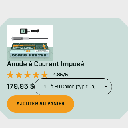
Anode à Courant Imposé
4.85/5
Type de chauffe-eau…
179,95 $
AJOUTER AU PANIER