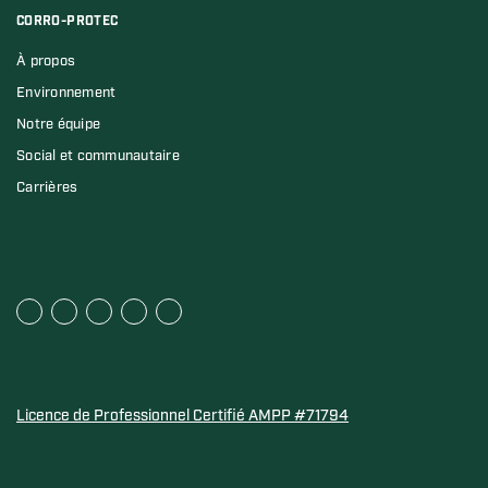
CORRO-PROTEC
À propos
Environnement
Notre équipe
Social et communautaire
Carrières
Licence de Professionnel Certifié AMPP #71794
Sceau d'or de la Water Quality Association pour les anod