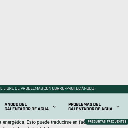
án convirtiendo en una opción cada vez más popular
 electricidad para calentar el agua almacenada en el
Calentadores de Agua
icos son más económicos en cuanto a coste inicial si
s baratos de adquirir, sino también más fáciles y
na línea de gas, se eliminan esos costes adicionales.
 los Calentadores de Agua Eléctricos
entadores de agua eléctricos suelen llevar la
rtificación Energy Star, lo que indica que cumplen, e
a energética. Esto puede traducirse en facturas de