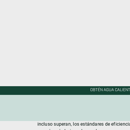
Los calentadores de agua eléctricos se est
entre los propietarios. Funcionan utilizando
depósito.
Presupuesto para 
Eléctricos
En general, los calentadores de agua eléctr
se comparan con los de gas. No solo son má
menos costosos de instalar. Al no requerir u
Comprendiendo la Eficiencia Energética de
En términos de eficiencia energética, los cal
delantera. Muchos modelos cuentan con la ce
incluso superan, los estándares de eficienci