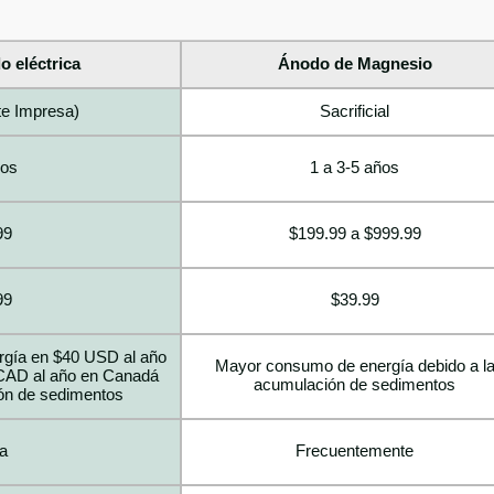
o eléctrica
Ánodo de Magnesio
nte Impresa)
Sacrificial
ños
1 a 3-5 años
99
$199.99 a $999.99
99
$39.99
rgía en $40 USD al año
Mayor consumo de energía debido a l
CAD al año en Canadá
acumulación de sedimentos
ión de sedimentos
a
Frecuentemente