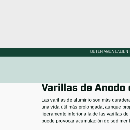
AO Smith
Varillas de Ánodo
Las varillas de magnesio ofrecen una exce
reactividad. Son ideales para zonas con 
en agua dura. Aunque son altamente efecti
agua.
Varillas de Ánodo
Las varillas de aluminio son más durader
una vida útil más prolongada, aunque pro
ligeramente inferior a la de las varilla
puede provocar acumulación de sedimentos