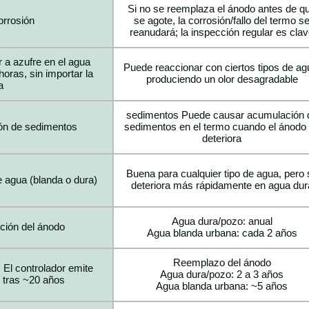
Si no se reemplaza el ánodo antes de q
orrosión
se agote, la corrosión/fallo del termo s
reanudará; la inspección regular es cla
r a azufre en el agua
Puede reaccionar con ciertos tipos de ag
oras, sin importar la
produciendo un olor desagradable
a
sedimentos Puede causar acumulación 
ón de sedimentos
sedimentos en el termo cuando el ánodo
deteriora
Buena para cualquier tipo de agua, pero 
de agua (blanda o dura)
deteriora más rápidamente en agua dur
Agua dura/pozo: anual
ción del ánodo
Agua blanda urbana: cada 2 años
Reemplazo del ánodo
 El controlador emite
Agua dura/pozo: 2 a 3 años
 tras ~20 años
Agua blanda urbana: ~5 años