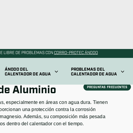
 de Magnesio
lente protección contra la corrosión debido a su alta
agua blanda, pero tienden a degradarse más rápido
vas, pueden generar un olor similar al azufre en el
 de Aluminio
as, especialmente en áreas con agua dura. Tienen
porcionan una protección contra la corrosión
s de magnesio. Además, su composición más pesada
 dentro del calentador con el tiempo.