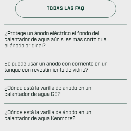
TODAS LAS FAQ
¿Protege un ánodo eléctrico el fondo del
calentador de agua aún si es más corto que
el ánodo original?
Se puede usar un anodo con corriente en un
La respuesta es SÍ. Como el ánodo de
tanque con revestimiento de vidrio?
sacrificio debe sacrificarse para proteger el
termotanque, es importante que el ánodo
¿Dónde está la varilla de ánodo en un
sea suficientemente grande para durar
Si, porque el revestimiento puede agrietarse,
calentador de agua GE?
varios años. Sin embargo, las
varillas de
exponiendo el metal a la corrosion. Un anodo
ánodo eléctricas
no funcionan así. Por eso es
con corriente como Corro-Protec brinda
¿Dónde está la varilla de ánodo en un
que son más pequeñas.
proteccion duradera contra el oxido y otros
La varilla de ánodo en tu calentador de agua
calentador de agua Kenmore?
problemas.
General Electric (GE) se encuentra en la parte
Un ánodo eléctrico usa la electricidad para
superior del tanque. Viéndolo de frente, el