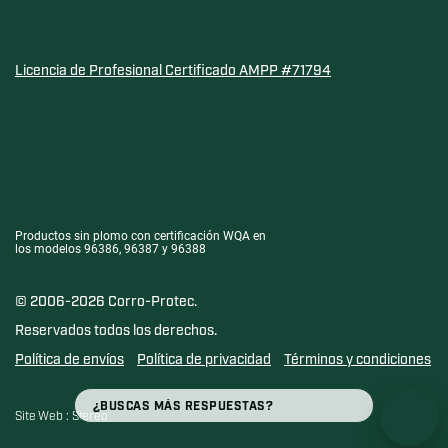
Licencia de Profesional Certificado AMPP #71794
Sello de Oro de la Asociación de Calidad del Agua para l
Productos sin plomo con certificación WQA en
los modelos 96386, 96387 y 96388
© 2006-2026 Corro-Protec.
Reservados todos los derechos.
Política de envíos
Política de privacidad
Términos y condiciones
BÚSQUEDA
Búsqueda
Site Web :
Stereo