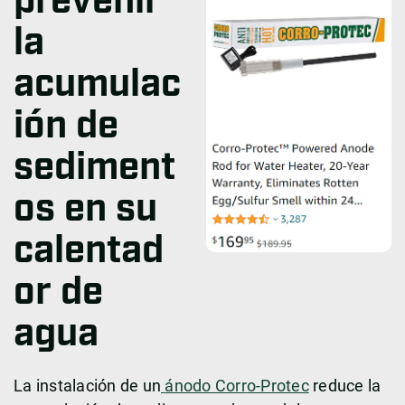
prevenir
la
acumulac
ión de
sediment
os en su
calentad
or de
agua
La instalación de un
ánodo Corr
o-Protec
reduce la